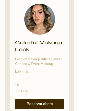
Colorful Makeup
Look
Festival Makeup Artist | Colorful
Concert & Event Makeup
Leer más
1 h
160
160 US$
dólares
estadounidenses
Reservar ahora