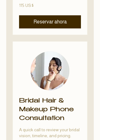
115
115 US$
dólares
estadounidenses
Reservar ahora
Bridal Hair &
Makeup Phone
Consultation
A quick call to review your bridal
vision, timeline, and pricing.