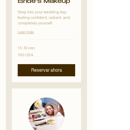
Bride’s Makeup
Step into your wedding day
feeling confident, radiant, and
completely yourself.
Leer más
1 h 30 min
300
300 US$
dólares
estadounidenses
Reservar ahora