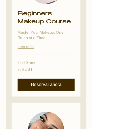
Beginners
Makeup Course
Master Your Makeup, One
Brush at a Time
Leer más
3 h 30 min
250
250 US$
dólares
estadounidenses
Reservar ahora