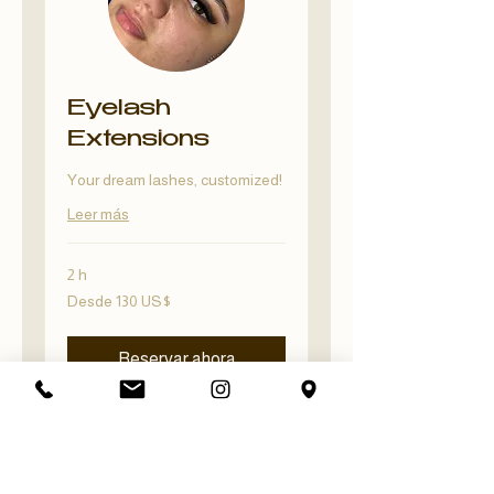
Eyelash
Extensions
Your dream lashes, customized!
Leer más
2 h
Desde
Desde 130 US$
130
dólares
estadounidenses
Reservar ahora