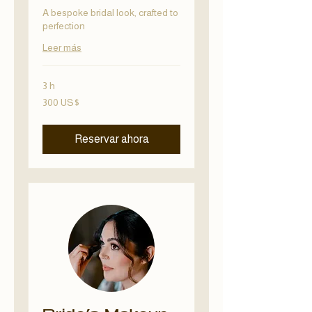
A bespoke bridal look, crafted to
perfection
Leer más
3 h
300
300 US$
dólares
estadounidenses
Reservar ahora