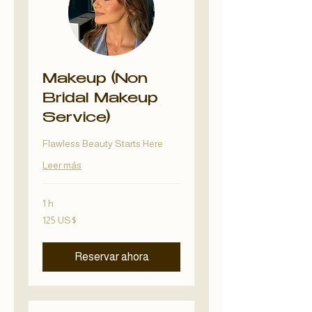
Makeup (Non
Bridal Makeup
Service)
Flawless Beauty Starts Here
Leer más
1 h
125
125 US$
dólares
estadounidenses
Reservar ahora